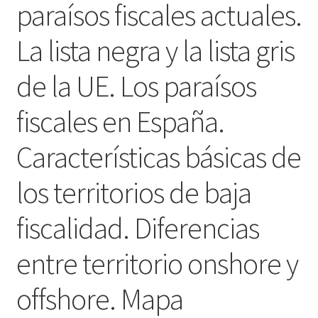
paraísos fiscales actuales.
Pago
La lista negra y la lista gris
Sample Page
de la UE. Los paraísos
Shop
fiscales en España.
Tu selección
Características básicas de
los territorios de baja
fiscalidad. Diferencias
entre territorio onshore y
offshore. Mapa