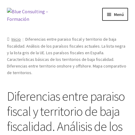
Ir
Ir
Menú
a
al
la
contenido
Inicio
navegación
Inicio
Diferencias entre paraiso fiscal y territorio de baja
fiscalidad. Análisis de los paraísos fiscales actuales. La lista negra
Bienvenido al área de formación
y la lista gris de la UE. Los paraísos fiscales en España.
Características básicas de los territorios de baja fiscalidad.
Blog
Diferencias entre territorio onshore y offshore. Mapa comparativo
de territorios.
Cursos
Diferencias entre paraiso
Inicio
fiscal y territorio de baja
Mi cuenta
fiscalidad. Análisis de los
Mis cursos