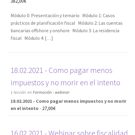
382,00
€
Pago
Módulo 0: Presentación y temario Módulo 1: Casos
prácticos de planificación fiscal Módulo 2: Las cuentas
Sample Page
bancarias offshore y onshore Módulo 3: La residencia
fiscal Módulo 4: […]
Shop
Tu selección
18.02.2021 - Como pagar menos
impuestos y no morir en el intento
1 lección
en
Formación - webinar
18.02.2021 - Como pagar menos impuestos y no morir
en el intento
-
27,00
€
16.02.2021 - Webinar sobre fiscalidad