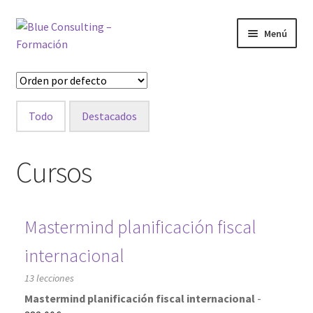
Ir
Ir
Menú
a
al
la
contenido
Inicio
navegación
Bienvenido al área de formación
Todo
Destacados
Blog
Cursos
Cursos
Inicio
Mastermind planificación fiscal
internacional
Mi cuenta
13 lecciones
Mis cursos
Mastermind planificación fiscal internacional
-