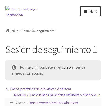
Ir
Ir
Menú
a
al
la
contenido
Inicio
navegación
Inicio
Sesión de seguimiento 1
Bienvenido al área de formación
Sesión de seguimiento 1
Blog
Cursos
Por favor, inscríbete en el
curso
antes de
empezar la lección.
Inicio
Mi cuenta
Casos prácticos de planificación fiscal
Módulo 2: Las cuentas bancarias offshore y onshore
Mis cursos
Volver a:
Mastermind planificación fiscal