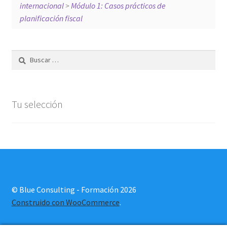
internacional
>
Módulo 1: Casos prácticos de
Pago
planificación fiscal
Sample Page
Buscar:
Shop
Tu selección
Tu selección
© Blue Consulting - Formación 2026
Construido con WooCommerce
.