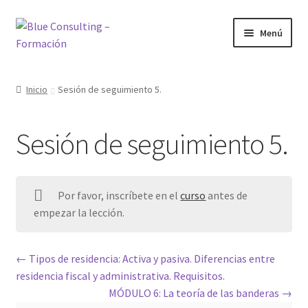
Ir
Ir
Menú
a
al
la
contenido
Inicio
navegación
Inicio
Sesión de seguimiento 5.
Bienvenido al área de formación
Sesión de seguimiento 5.
Blog
Cursos
Por favor, inscríbete en el
curso
antes de
empezar la lección.
Inicio
Mi cuenta
Tipos de residencia: Activa y pasiva. Diferencias entre
residencia fiscal y administrativa. Requisitos.
Mis cursos
MÓDULO 6: La teoría de las banderas