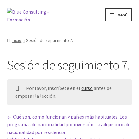
Ir
Ir
Menú
a
al
la
contenido
Inicio
navegación
Inicio
Sesión de seguimiento 7.
Bienvenido al área de formación
Sesión de seguimiento 7.
Blog
Cursos
Por favor, inscríbete en el
curso
antes de
empezar la lección.
Inicio
Mi cuenta
Qué son, como funcionan y países más habituales. Los
programas de nacionalidad por inversión. La adquisición de
Mis cursos
nacionalidad por residencia.