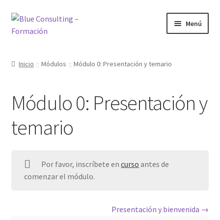
Ir
Ir
Menú
a
al
la
contenido
Inicio
navegación
Inicio
Módulos
Módulo 0: Presentación y temario
Bienvenido al área de formación
Módulo 0: Presentación y
Blog
temario
Cursos
Inicio
Por favor, inscríbete en
curso
antes de
comenzar el módulo.
Mi cuenta
Mis cursos
Presentación y bienvenida