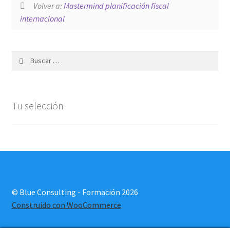
Volver a:
Mastermind planificación fiscal
Pago
internacional
Sample Page
Buscar:
Shop
Tu selección
Tu selección
© Blue Consulting - Formación 2026
Construido con WooCommerce
.