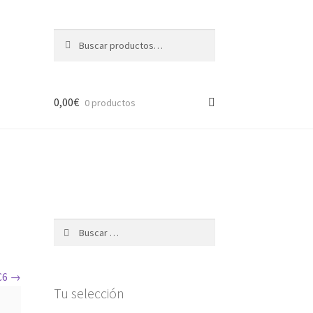
Buscar
Buscar
por:
0,00
€
0 productos
ción
Buscar:
AC6
Tu selección