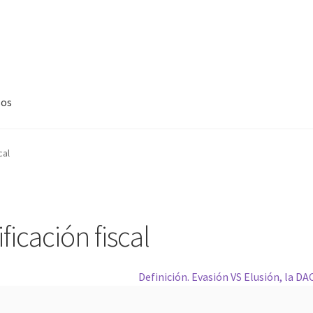
sos
ursos
Inicio
Mi cuenta
Mis cursos
Pago
Sample Page
Shop
Tu selec
cal
icación fiscal
Definición. Evasión VS Elusión, la D