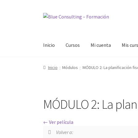
Ir
Ir
a
al
la
contenido
navegación
Inicio
Cursos
Mi cuenta
Mis cur
Inicio
Bienvenido al área de formación
Blog
C
Inicio
Módulos
MÓDULO 2: La planificación fis
MÓDULO 2: La planif
Ver película
Volver a: