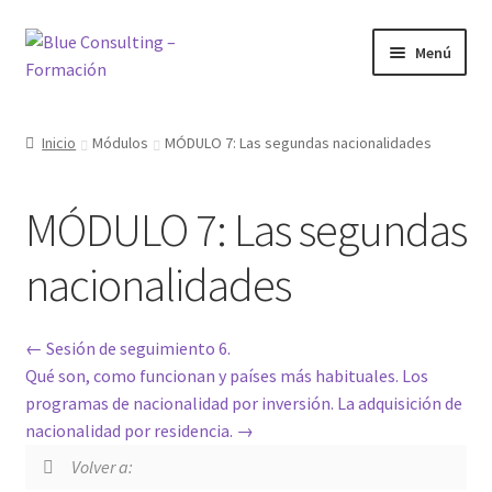
Ir
Ir
Menú
a
al
la
contenido
Inicio
navegación
Inicio
Módulos
MÓDULO 7: Las segundas nacionalidades
Bienvenido al área de formación
MÓDULO 7: Las segundas
Blog
nacionalidades
Cursos
Inicio
Sesión de seguimiento 6.
Qué son, como funcionan y países más habituales. Los
programas de nacionalidad por inversión. La adquisición de
Mi cuenta
nacionalidad por residencia.
Mis cursos
Volver a: