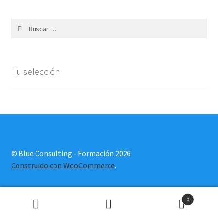
Pago
Buscar:
Sample Page
Shop
Tu selección
Tu selección
© Blue Consulting - Formación 2026
Construido con WooCommerce
.
0
Buscar
Buscar