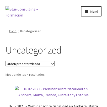
Ir
Ir
Menú
a
al
la
contenido
Inicio
navegación
Inicio
Uncategorized
Bienvenido al área de formación
Uncategorized
Blog
Cursos
Mostrando los 4 resultados
Inicio
Mi cuenta
Mis cursos
16.02.2021 – Webinar sobre fiscalidad en Andorra, Malta,