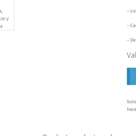
– Lo
– Ca
– De
Va
Solo
hace