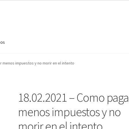
sos
ursos
Inicio
Mi cuenta
Mis cursos
Pago
Sample Page
Shop
Tu selec
r menos impuestos y no morir en el intento
18.02.2021 – Como paga
menos impuestos y no
morir en el intento