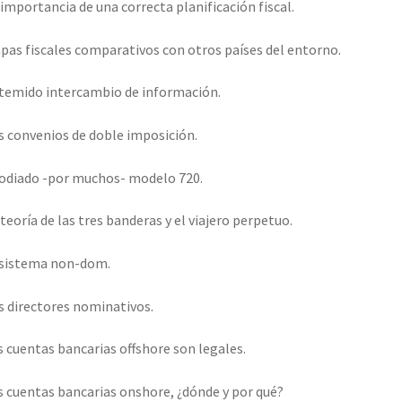
 importancia de una correcta planificación fiscal.
intento
cantidad
pas fiscales comparativos con otros países del entorno.
 temido intercambio de información.
s convenios de doble imposición.
 odiado -por muchos- modelo 720.
 teoría de las tres banderas y el viajero perpetuo.
 sistema non-dom.
s directores nominativos.
s cuentas bancarias offshore son legales.
s cuentas bancarias onshore, ¿dónde y por qué?