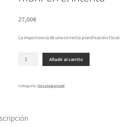
27,00
€
La importancia de una correcta planificación fiscal.
18.02.2021
Añadir al carrito
-
Como
pagar
menos
Categoría:
Uncategorized
impuestos
y
no
morir
scripción
en
el