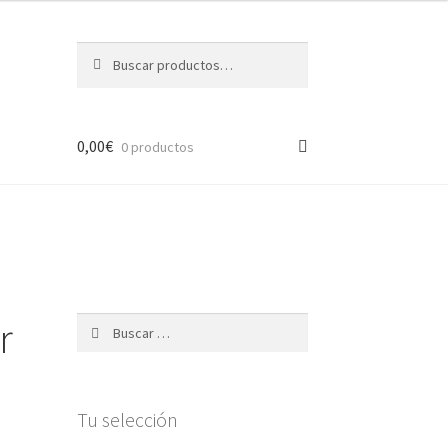
Buscar
Buscar
por:
0,00
€
0 productos
ción
r
Buscar:
Tu selección