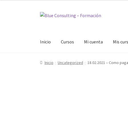
Ir
Ir
a
al
la
contenido
navegación
Inicio
Cursos
Mi cuenta
Mis cur
Inicio
Bienvenido al área de formación
Blog
C
Inicio
Uncategorized
18.02.2021 – Como paga